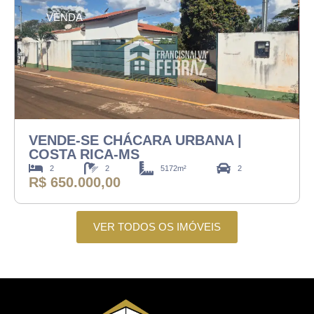
VENDA
VENDE-SE CHÁCARA URBANA |
COSTA RICA-MS
2
2
5172m²
2
R$ 650.000,00
VER TODOS OS IMÓVEIS